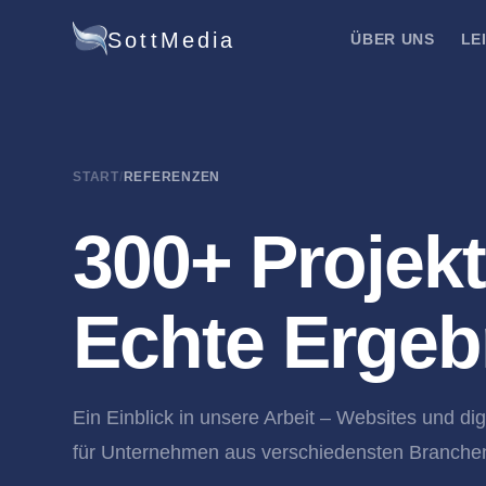
SottMedia
ÜBER UNS
LE
START
/
REFERENZEN
300+ Projekt
Echte Ergeb
Ein Einblick in unsere Arbeit – Websites und di
für Unternehmen aus verschiedensten Branche